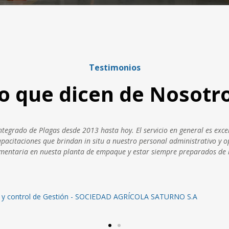
Testimonios
o que dicen de Nosotr
totalmente satisfactoria. En todo momento se preocuaron por identific
smo y compromiso en todo momento, algo que les distingue de la mayorí
cada servicios que hemos solicitado"
PERU