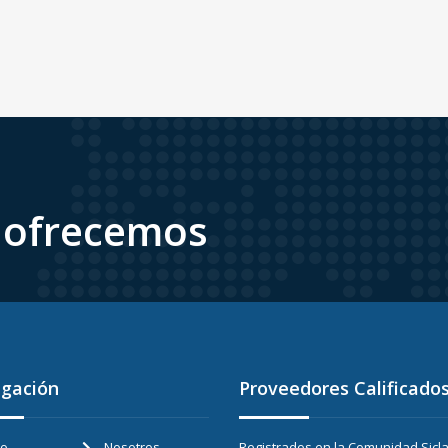
e ofrecemos
gación
Proveedores Calificado
io
Nosotros
Registrados en la Comunidad Sicla