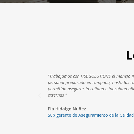
L
d de tiempos y
"Nuestra experiencia con HSE SOLUCTIONS fue 
os nos ha
a nuestros plazos . Demuestran profesionali
torías internas y
sus clientes y lo transmiten en la gestión de 
Robinson Gallo
Jefe de serguridad - SAPE DEVELOPMENT 