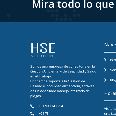
Mira todo lo qu
Nave
Inic
Somos una empresa de consultoría en la
Ser
Gestión Ambiental y de Seguridad y Salud
en el Trabajo.
Blo
Brindamos soporte a la Gestión de
Calidad e Inocuidad Alimentaria, a través
de un adecuado manejo integrado de
Hora
plagas.
+51 990 343 294
Visíten
una taz
+51 73 --- ---